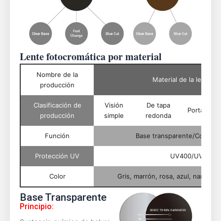
Lente fotocromática por material
Nombre de la
Material de la lente f
producción
Clasificación de
Visión
De tapa
Portaavion
producción
simple
redonda
Función
Base transparente/Corte az
Protección UV
UV400/UV420/
Color
Gris, marrón, rosa, azul, naranja,
Base Transparente
Principio: