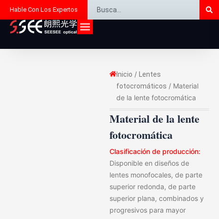
Bu
Buscar
Ir
Hable Con Los Expertos
al
contenido
/
Inicio
Lentes
/ Material
fotocromáticos
de la lente fotocromática
Material de la lente
fotocromática
Clasificación de producción:
Disponible en diseños de
lentes monofocales, de parte
superior redonda, de parte
superior plana, combinados y
progresivos para mayor