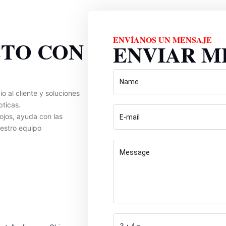
ENVÍANOS UN MENSAJE
CTO CON
ENVIAR M
 al cliente y soluciones
pticas.
ojos, ayuda con las
uestro equipo
3+4=