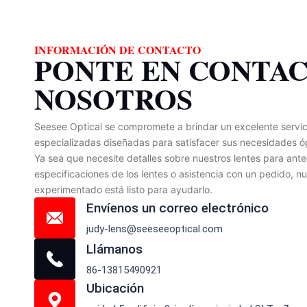
INFORMACIÓN DE CONTACTO
PONTE EN CONTA
NOSOTROS
Seesee Optical se compromete a brindar un excelente servicio
especializadas diseñadas para satisfacer sus necesidades ó
Ya sea que necesite detalles sobre nuestros lentes para ante
especificaciones de los lentes o asistencia con un pedido, n
experimentado está listo para ayudarlo.
Envíenos un correo electrónico
judy-lens@seeseeoptical.com
Llámanos
86-13815490921
Ubicación