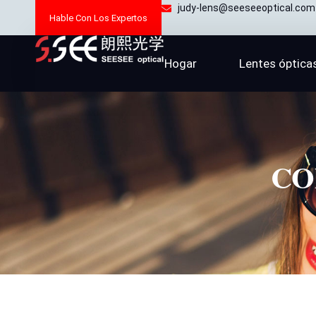
Ir
judy-lens@seeseeoptical.com
Hable Con Los Expertos
al
contenido
Hogar
Lentes óptica
CO