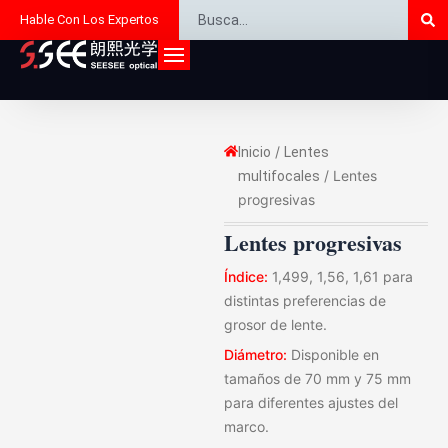
Bu
Buscar
Ir
Hable Con Los Expertos
al
contenido
/
Inicio
Lentes
/ Lentes
multifocales
progresivas
Lentes progresivas
Índice:
1,499, 1,56, 1,61 para
distintas preferencias de
grosor de lente.
Diámetro:
Disponible en
tamaños de 70 mm y 75 mm
para diferentes ajustes del
marco.