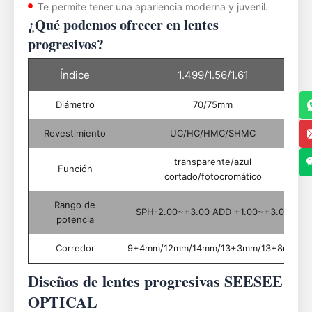
Te permite tener una apariencia moderna y juvenil.
¿Qué podemos ofrecer en lentes
progresivos?
Índice
1.499/1.56/1.61
Diámetro
70/75mm
Revestimiento
UC/HC/HMC/SHMC
transparente/azul
Función
cortado/fotocromático
Rango de
SPH-2.00~+3.00 ADD +1.00~+3.00
potencia
Corredor
9+4mm/12mm/14mm/13+3mm/13+8mm
Diseños de lentes progresivas SEESEE
OPTICAL