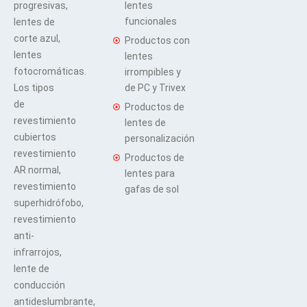
progresivas,
lentes
funcionales
lentes de
corte azul,
Productos con
lentes
lentes
fotocromáticas.
irrompibles y
Los tipos
de PC y Trivex
de
Productos de
revestimiento
lentes de
cubiertos
personalización
revestimiento
Productos de
AR normal,
lentes para
revestimiento
gafas de sol
superhidrófobo,
revestimiento
anti-
infrarrojos,
lente de
conducción
antideslumbrante,