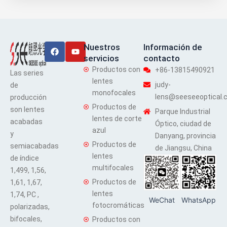
Facebook
Youtube
Nuestros
Información de
servicios
contacto
Productos con
+86-13815490921
Las series
lentes
judy-
de
monofocales
lens@seeseeoptical.
producción
Productos de
son lentes
Parque Industrial
lentes de corte
acabadas
Óptico, ciudad de
azul
y
Danyang, provincia
Productos de
semiacabadas
de Jiangsu, China
lentes
de índice
multifocales
1,499, 1,56,
Productos de
1,61, 1,67,
lentes
1,74, PC ,
WeChat
WhatsApp
fotocromáticas
polarizadas,
bifocales,
Productos con