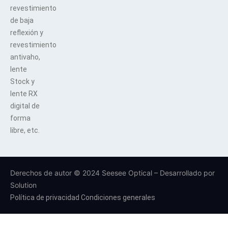
revestimiento
de baja
reflexión y
revestimiento
antivaho,
lente
Stock y
lente RX
digital de
forma
libre, etc.
Derechos de autor © 2024 Seesee Optical – Desarrollado por
Solution
Política de privacidad
Condiciones generales