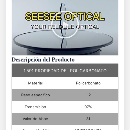
Reproducir
video
acerca
de
PC
Lenses
Video
Descripción del Producto
1.591 PROPIEDAD DEL POLICARBONATO
Material
Policarbonato
Peso específico
1.2
Transmisión
97%
Valor de Abbe
31