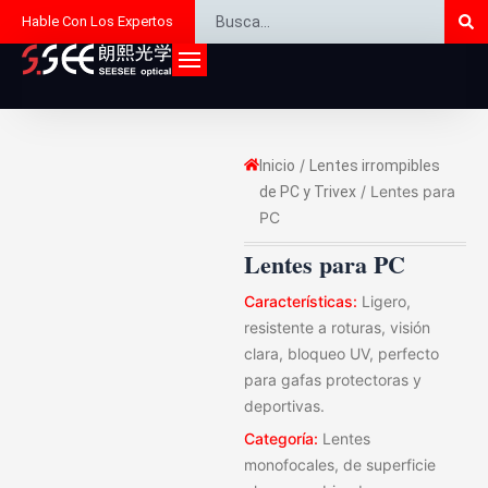
Bu
Buscar
Ir
Hable Con Los Expertos
al
contenido
/
Inicio
Lentes irrompibles
/ Lentes para
de PC y Trivex
PC
Lentes para PC
Características:
Ligero,
resistente a roturas, visión
clara, bloqueo UV, perfecto
para gafas protectoras y
deportivas.
Categoría:
Lentes
monofocales, de superficie