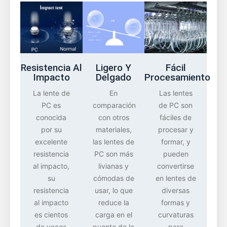
Resistencia Al
Ligero Y
Fácil
Impacto
Delgado
Procesamiento
La lente de
En
Las lentes
PC es
comparación
de PC son
conocida
con otros
fáciles de
por su
materiales,
procesar y
excelente
las lentes de
formar, y
resistencia
PC son más
pueden
al impacto,
livianas y
convertirse
su
cómodas de
en lentes de
resistencia
usar, lo que
diversas
al impacto
reduce la
formas y
es cientos
carga en el
curvaturas
de veces
puente de la
para