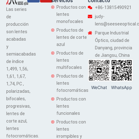
servicios
contacto
Productos con
+86-13815490921
Las series
lentes
judy-
de
monofocales
lens@seeseeoptical.
producción
Productos de
son lentes
Parque Industrial
lentes de corte
acabadas
Óptico, ciudad de
azul
y
Danyang, provincia
Productos de
semiacabadas
de Jiangsu, China
lentes
de índice
multifocales
1,499, 1,56,
Productos de
1,61, 1,67,
lentes
1,74, PC ,
WeChat
WhatsApp
fotocromáticas
polarizadas,
bifocales,
Productos con
progresivas,
lentes
funcionales
lentes de
corte azul,
Productos con
lentes
lentes
fotocromáticas.
irrompibles y