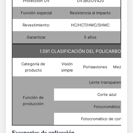
Protección UV
UV380/UV420
Función especial
Resistencia al impacto
Revestimiento:
HC/HCT/HMC/SHMC
Garantizar
5 años
1.591 CLASIFICACIÓN DEL POLICARBONATO
Categoría de
Visión
Portaaviones
Mezclado
producto
simple
Lente transparente
Corte azul
Función de
producción
Fotocromático
Fotocromático de corte azul
Escenarios de aplicación