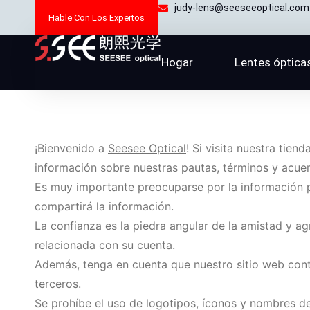
Ir
judy-lens@seeseeoptical.com
Hable Con Los Expertos
al
contenido
Hogar
Lentes óptica
¡Bienvenido a
Seesee Optical
! Si visita nuestra tie
información sobre nuestras pautas, términos y acue
Es muy importante preocuparse por la información p
compartirá la información.
La confianza es la piedra angular de la amistad y a
relacionada con su cuenta.
Además, tenga en cuenta que nuestro sitio web co
terceros.
Se prohíbe el uso de logotipos, íconos y nombres de