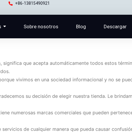
+86-13815490921
s
Sobre nosotros
Blog
Descargar
nda, significa que acepta automáticamente todos estos térm
rdos.
orque vivimos en una sociedad informacional y no se puede
gradecemos su decisión de elegir nuestra tienda. Le brindam
ntiene numerosas marcas comerciales que pueden pertenec
 servicios de cualquier manera que pueda causar confusión